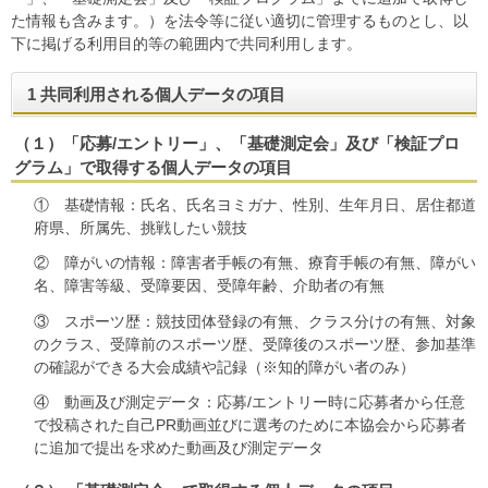
た情報も含みます。）を法令等に従い適切に管理するものとし、以
下に掲げる利用目的等の範囲内で共同利用します。
1 共同利用される個人データの項目
（１）「応募/エントリー」、「基礎測定会」及び「検証プロ
グラム」で取得する個人データの項目
① 基礎情報：氏名、氏名ヨミガナ、性別、生年月日、居住都道
府県、所属先、挑戦したい競技
② 障がいの情報：障害者手帳の有無、療育手帳の有無、障がい
名、障害等級、受障要因、受障年齢、介助者の有無
③ スポーツ歴：競技団体登録の有無、クラス分けの有無、対象
のクラス、受障前のスポーツ歴、受障後のスポーツ歴、参加基準
の確認ができる大会成績や記録（※知的障がい者のみ）
④ 動画及び測定データ：応募/エントリー時に応募者から任意
で投稿された自己PR動画並びに選考のために本協会から応募者
に追加で提出を求めた動画及び測定データ