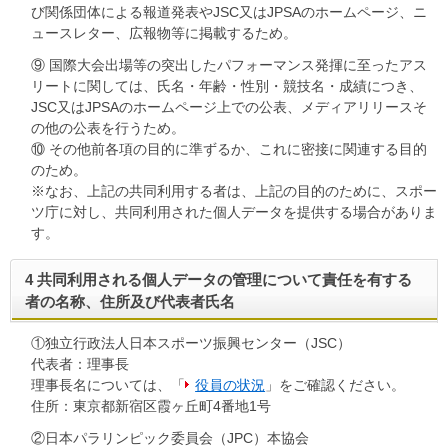
び関係団体による報道発表やJSC又はJPSAのホームページ、ニ
ュースレター、広報物等に掲載するため。
⑨ 国際大会出場等の突出したパフォーマンス発揮に至ったアス
リートに関しては、氏名・年齢・性別・競技名・成績につき、
JSC又はJPSAのホームページ上での公表、メディアリリースそ
の他の公表を行うため。
⑩ その他前各項の目的に準ずるか、これに密接に関連する目的
のため。
※なお、上記の共同利用する者は、上記の目的のために、スポー
ツ庁に対し、共同利用された個人データを提供する場合がありま
す。
4 共同利用される個人データの管理について責任を有する
者の名称、住所及び代表者氏名
①独立行政法人日本スポーツ振興センター（JSC）
代表者：理事長
理事長名については、「
役員の状況
」をご確認ください。
住所：東京都新宿区霞ヶ丘町4番地1号
②日本パラリンピック委員会（JPC）本協会