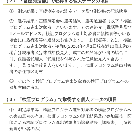
（２） 「基礎測定会」で取得する個人データの項目
① 測定結果：基礎測定会の測定データ及び測定時の記録映像
② 選考結果：基礎測定会の選考結果、選考通過者（以下「検証
プログラム進出対象者」といいます。）の連絡先（電話番号及び
Eメールアドレス。検証プログラム進出対象者に親権者等がいる
場合には親権者等の連絡先も含みます。「親権者等」とは、検証
プログラム進出対象者が令和8(2026)年4月1日現在満18歳未満の
場合は親権者又は未成年後見人、成年の知的障がい者の場合に
は、保護者代理人（代理権を付与された任意後見人を含みま
す。）又は成年後見人をいいます。）、検証プログラム進出対象
者の居住市区町村
③ その他 ：検証プログラム進出対象者の検証プログラムへの
参加意向の有無
（３）「検証プログラム」で取得する個人データの項目
① 測定結果等：検証プログラム進出対象者の検証プログラムへ
の参加意向の有無、検証プログラムの評価結果及び参加競技、医
師による検証プログラム進出対象者の診察結果（診断書）（※視
覚障がい者のみ）