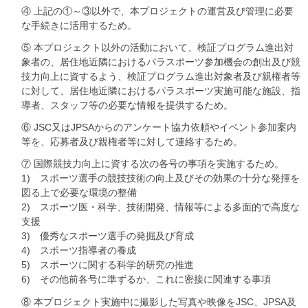
④ 上記の①～③以外で、本プロジェクトの運営及び管理に必要
な手続きに活用するため。
⑤ 本プロジェクト以外の活動において、検証プログラム進出対
象者の、居住地近隣におけるパラスポーツ参加機会の創出及び競
技力向上に資するよう、検証プログラム進出対象者及び親権者等
に対して、居住地近隣におけるパラスポーツ実施可能な施設、指
導者、スタッフ等の必要な情報を提供するため。
⑥ JSC又はJPSAからのアンケート協力依頼やイベント参加案内
等を、応募者及び親権者等に対して連絡するため。
⑦ 国際競技力向上に資する次の各号の事項を実施するため。
1) スポーツ選手の競技技術の向上及びその効果の十分な発揮を
図る上で必要な環境の整備
2) スポーツ医・科学、技術開発、情報等による多面的で高度な
支援
3) 優秀なスポーツ選手の発掘及び育成
4) スポーツ指導者の養成
5) スポーツに関する科学的研究の推進
6) その他前各号に準ずるか、これに密接に関連する事項
⑧ 本プロジェクト実施中に撮影した写真や映像をJSC、JPSA及