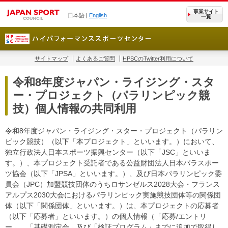
事業サイト
日本語 |
English
一覧
サイトマップ
よくあるご質問
HPSCのTwitter利用について
令和8年度ジャパン・ライジング・スタ
ー・プロジェクト（パラリンピック競
技）個人情報の共同利用
令和8年度ジャパン・ライジング・スター・プロジェクト（パラリン
ピック競技）（以下「本プロジェクト」といいます。）において、
独立行政法人日本スポーツ振興センター（以下「JSC」といいま
す。）、本プロジェクト受託者である公益財団法人日本パラスポー
ツ協会（以下「JPSA」といいます。）、及び日本パラリンピック委
員会（JPC）加盟競技団体のうちロサンゼルス2028大会・フランス
アルプス2030大会におけるパラリンピック実施競技団体等の関係団
体（以下「関係団体」といいます。）は、本プロジェクトの応募者
（以下「応募者」といいます。）の個人情報（「応募/エントリ
ー」、「基礎測定会」及び「検証プログラム」までに追加で取得し