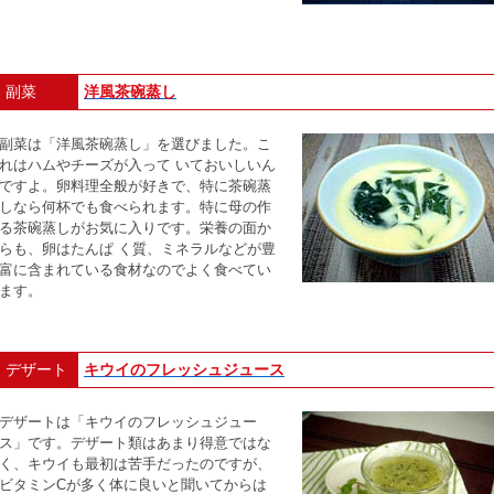
副菜
洋風茶碗蒸し
副菜は「洋風茶碗蒸し」を選びました。こ
れはハムやチーズが入って いておいしいん
ですよ。卵料理全般が好きで、特に茶碗蒸
しなら何杯でも食べられます。特に母の作
る茶碗蒸しがお気に入りです。栄養の面か
らも、卵はたんぱ く質、ミネラルなどが豊
富に含まれている食材なのでよく食べてい
ます。
デザート
キウイのフレッシュジュース
デザートは「キウイのフレッシュジュー
ス」です。デザート類はあまり得意ではな
く、キウイも最初は苦手だったのですが、
ビタミンCが多く体に良いと聞いてからは