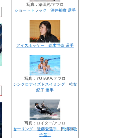
写真：築田純/アフロ
ショートトラック 酒井裕唯 選手
アイスホッケー 鈴木世奈 選手
写真：
YUTAKA
/アフロ
シンクロナイズドスイミング 乾友
紀子 選手
写真：
ロイター
/アフロ
セーリング 近藤愛選手、田畑和歌
子選手