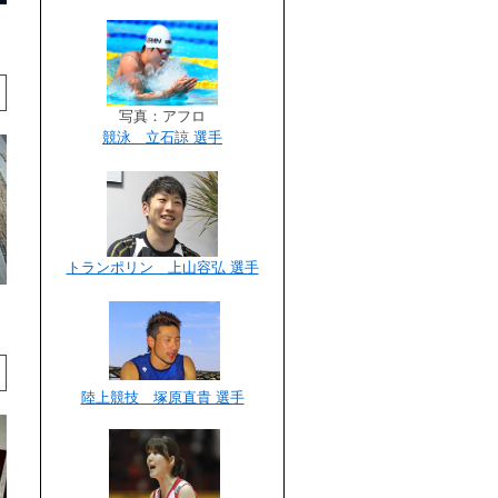
写真：アフロ
競泳 立石諒 選手
トランポリン 上山容弘 選手
陸上競技 塚原直貴 選手