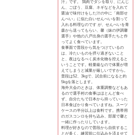
汁」です。 鶏肉でダシを取り、にんじ
ん、ごぼう、豆腐、ネギなどを入れて
醤油で味付けをした汁の中に「南部せ
んべい」に似た白いせんべいを割って
入れる料理なのです が、せんべいを青
森から送ってもらい、馨（妹の伊調馨
選手）や他の八戸出身の選手たちと作
ってよく食べています。
食事面で普段から気をつけているの
は、冷たいものを摂り過ぎないこと
と、夜はなるべく炭水化物を控えると
いうことです。軽量級なので体重が増
えてしまうと減量が厳しいですから。
普段は52、3kgで、試合前になると約
5kgを落とします。
海外大会のときは、体重調整などもあ
るので選手村の食事はほとんど食べ
ず、自分たちで日本から持っていった
日本食ばかり食べていますね。スーツ
ケースの半分以上は食料です。携帯用
のガスコンロを持ち込み、部屋で馨と
一緒に作ったりしています。
料理が好きなので普段から自炊するこ
とが多く、練習前に仕込みを済ませて