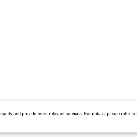
roperly and provide more relevant services. For details, please refer to
ト
プライバシーポリシー
All Rig