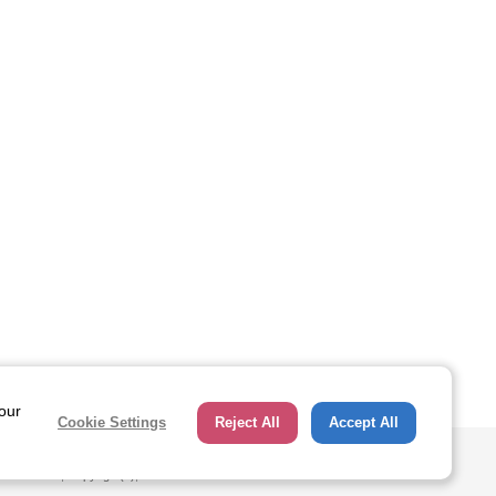
ページトップへ
 our
Cookie Settings
Reject All
Accept All
hts Reserved, Copyright(c), JAPAN SPORT COUNCIL