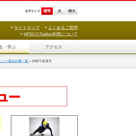
標準
大
特大
文字サイズ
サイトマップ
よくあるご質問
HPSCのTwitter利用について
る・学ぶ
アクセス
ニュー過去記事一覧
>
伊調千春選手