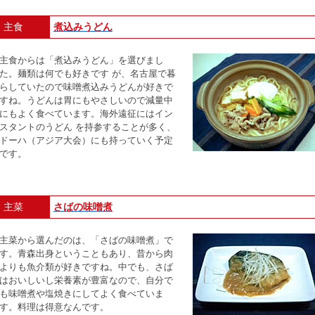
主食
煮込みうどん
主食からは「煮込みうどん」を選びまし
た。麺類は何でも好きです が、名古屋で暮
らしていたので味噌煮込みうどんが好きで
すね。うどんは胃にもやさしいので減量中
にもよく食べています。海外遠征にはイン
スタントのうどん を持参することが多く、
ドーハ（アジア大会）にも持っていく予定
です。
主菜
さばの味噌煮
主菜から選んだのは、「さばの味噌煮」で
す。青森出身ということもあり、昔から肉
よりも魚介類が好きですね。中でも、さば
はおいしいし栄養素が豊富なので、自分で
も味噌煮や塩焼きにしてよく食べていま
す。料理は得意なんです。