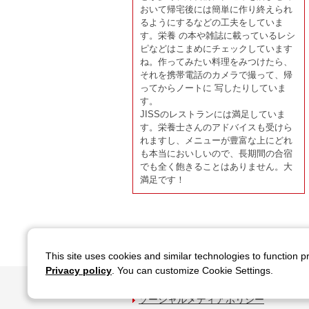
おいて帰宅後には簡単に作り終えられ
るようにするなどの工夫をしていま
す。栄養 の本や雑誌に載っているレシ
ピなどはこまめにチェックしています
ね。作ってみたい料理をみつけたら、
それを携帯電話のカメラで撮って、帰
ってからノートに 写したりしていま
す。
JISSのレストランには満足していま
す。栄養士さんのアドバイスも受けら
れますし、メニューが豊富な上にどれ
も本当においしいので、長期間の合宿
でも全く飽きることはありません。大
満足です！
This site uses cookies and similar technologies to function p
Privacy policy
. You can customize Cookie Settings.
サイトのご利用について
関連サイ
ソーシャルメディアポリシー