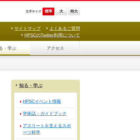
標準
大
特大
文字サイズ
サイトマップ
よくあるご質問
HPSCのTwitter利用について
る・学ぶ
アクセス
知る・学ぶ
HPSCイベント情報
学術誌・ガイドブック
アスリートを支えるスポ
ーツ科学