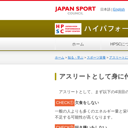
日本語 |
English
ホーム
HPSCに
ホーム
>
知る・学ぶ
>
スポーツ栄養
>
アスリートに
アスリートとして身に
アスリートとして、まず以下の4項目
CHECK①
欠食をしない
一般の人よりも多くのエネルギー量と栄
不足する可能性が高くなります。
CHECK②
好き嫌いをしない