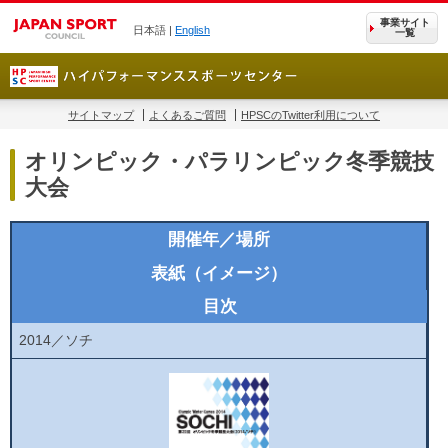
事業サイト
日本語 |
English
一覧
サイトマップ
よくあるご質問
HPSCのTwitter利用について
オリンピック・パラリンピック冬季競技
大会
開催年／場所
表紙（イメージ）
目次
2014／ソチ