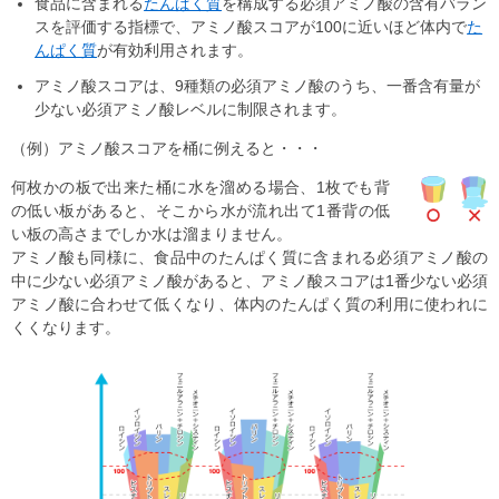
食品に含まれる
たんぱく質
を構成する必須アミノ酸の含有バラン
スを評価する指標で、アミノ酸スコアが100に近いほど体内で
た
んぱく質
が有効利用されます。
アミノ酸スコアは、9種類の必須アミノ酸のうち、一番含有量が
少ない必須アミノ酸レベルに制限されます。
（例）アミノ酸スコアを桶に例えると・・・
何枚かの板で出来た桶に水を溜める場合、1枚でも背
の低い板があると、そこから水が流れ出て1番背の低
い板の高さまでしか水は溜まりません。
アミノ酸も同様に、食品中のたんぱく質に含まれる必須アミノ酸の
中に少ない必須アミノ酸があると、アミノ酸スコアは1番少ない必須
アミノ酸に合わせて低くなり、体内のたんぱく質の利用に使われに
くくなります。