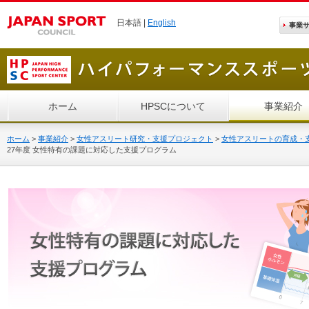
日本語 |
English
事業
ホーム
HPSCについて
事業紹介
ホーム
>
事業紹介
>
女性アスリート研究・支援プロジェクト
>
女性アスリートの育成・
27年度 女性特有の課題に対応した支援プログラム