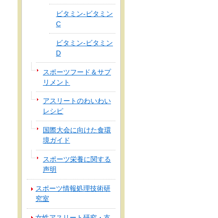
ビタミン‐ビタミン
C
ビタミン-ビタミン
D
スポーツフード＆サプ
リメント
アスリートのわいわい
レシピ
国際大会に向けた食環
境ガイド
スポーツ栄養に関する
声明
スポーツ情報処理技術研
究室
女性アスリート研究・支