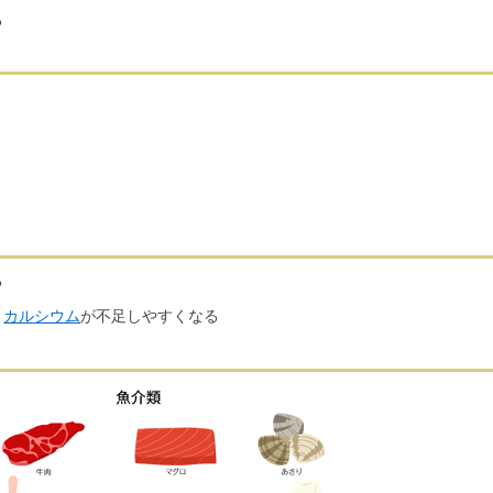
る
る
カルシウム
が不足しやすくなる
）