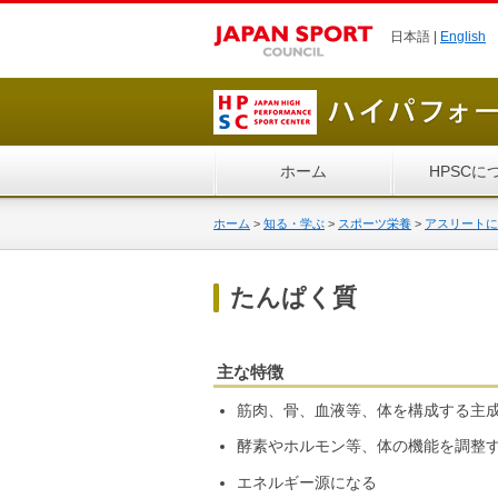
日本語 |
English
ホーム
HPSCに
ホーム
>
知る・学ぶ
>
スポーツ栄養
>
アスリートに
たんぱく質
主な特徴
筋肉、骨、血液等、体を構成する主
酵素やホルモン等、体の機能を調整
エネルギー源になる