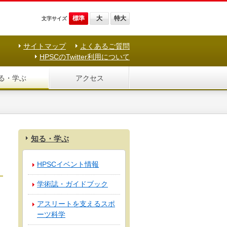
標準
大
特大
文字サイズ
サイトマップ
よくあるご質問
HPSCのTwitter利用について
る・学ぶ
アクセス
知る・学ぶ
HPSCイベント情報
学術誌・ガイドブック
アスリートを支えるスポ
ーツ科学