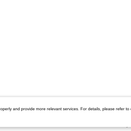
roperly and provide more relevant services. For details, please refer to
ト
プライバシーポリシー
All Rig