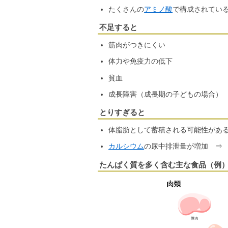
たくさんの
アミノ酸
で構成されてい
不足すると
筋肉がつきにくい
体力や免疫力の低下
貧血
成長障害（成長期の子どもの場合）
とりすぎると
体脂肪として蓄積される可能性があ
カルシウム
の尿中排泄量が増加
⇒
たんぱく質を多く含む主な食品（例