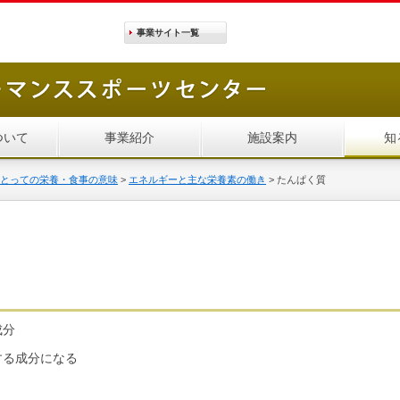
事業サイト
一覧
ついて
事業紹介
施設案内
知
とっての栄養・食事の意味
>
エネルギーと主な栄養素の働き
>
たんぱく質
成分
する成分になる