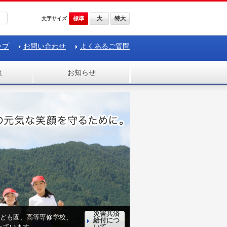
標準
大
特大
文字サイズ
ップ
お問い合わせ
よくあるご質問
覧
お知らせ
災害共済
ども園、高等専修学校、
給付につ