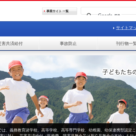
事業サイト
一覧
サイトマ
災害共済給付
事故防止
刊行物一
では、義務教育諸学校、高等学校、高等専門学校、幼稚園、幼保連携型認定こ