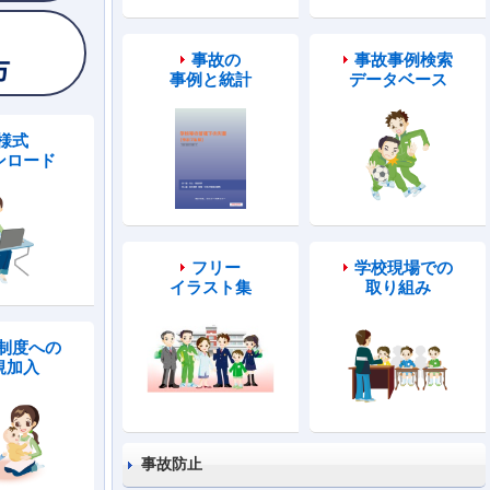
事故の
事故事例検索
事例と統計
データベース
様式
ンロード
フリー
学校現場での
イラスト集
取り組み
制度への
規加入
事故防止