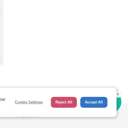
ページトップへ
 our
Cookie Settings
Reject All
Accept All
hts Reserved, Copyright(c), JAPAN SPORT COUNCIL