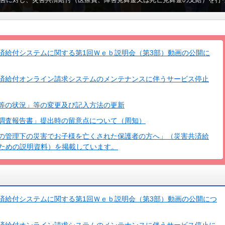
害に対し、災害共済給付（医療費、障害見舞金又は死亡見舞金の支給）を行
済給付システムに関する第1回Ｗｅｂ説明会（第3部）動画の公開に
済給付オンライン請求システムのメンテナンスに伴うサービス停止
等の状況」等の変更及び記入方法の更新
調査報告書」提出時の留意点について（周知）
の管理下の災害でお子様を亡くされた保護者の方へ」（災害共済給
ための説明資料）を掲載しています。
済給付システムに関する第1回Ｗｅｂ説明会（第3部）動画の公開につ