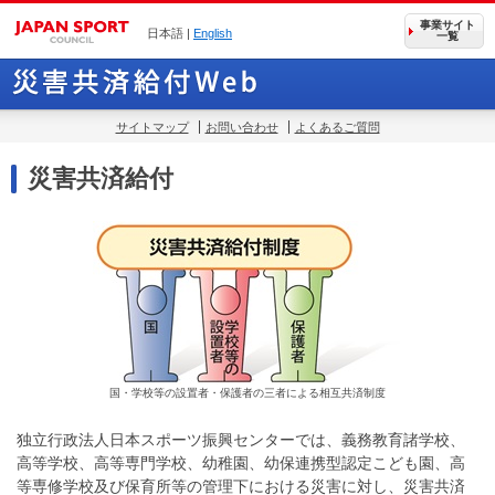
事業サイト
日本語 |
English
一覧
サイトマップ
お問い合わせ
よくあるご質問
災害共済給付
国・学校等の設置者・保護者の三者による相互共済制度
独立行政法人日本スポーツ振興センターでは、義務教育諸学校、
高等学校、高等専門学校、幼稚園、幼保連携型認定こども園、高
等専修学校及び保育所等の管理下における災害に対し、災害共済