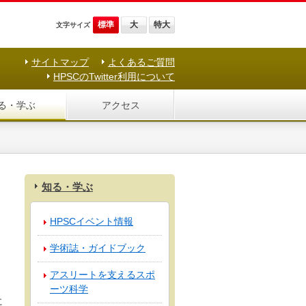
標準
大
特大
文字サイズ
サイトマップ
よくあるご質問
HPSCのTwitter利用について
る・学ぶ
アクセス
知る・学ぶ
HPSCイベント情報
学術誌・ガイドブック
アスリートを支えるスポ
ーツ科学
に