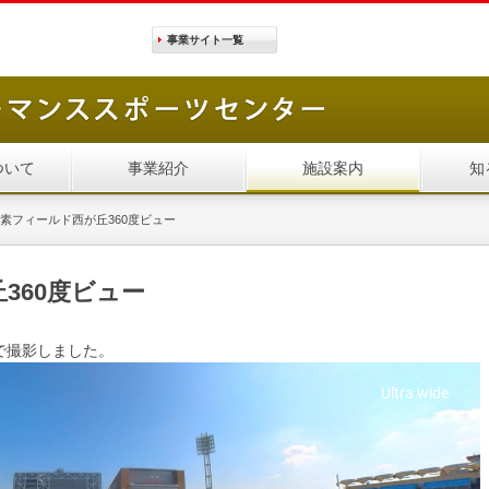
事業サイト
一覧
ついて
事業紹介
施設案内
知
素フィールド西が丘360度ビュー
360度ビュー
で撮影しました。