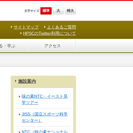
標準
大
特大
文字サイズ
サイトマップ
よくあるご質問
HPSCのTwitter利用について
る・学ぶ
アクセス
施設案内
味の素NTC・イースト見
学ツアー
JISS（国立スポーツ科学
センター）
NTC（味の素ナショナル