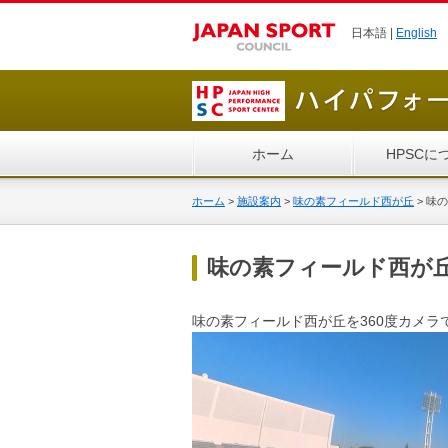
日本語 |
English
ホーム
HPSCに
ホーム
>
施設案内
>
味の素フィールド西が丘
>
味の
味の素フィールド西が丘
味の素フィールド西が丘を360度カメラ