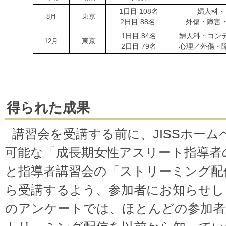
1日目 108名
婦人科・
東京
8月
2日目 88名
外傷・障害
1日目 84名
婦人科・コン
東京
12月
2日目 79名
心理／外傷・
得られた成果
講習会を受講する前に、JISSホー
可能な「成長期女性アスリート指導者
と指導者講習会の「ストリーミング配
ら受講するよう、参加者にお知らせし
のアンケートでは、ほとんどの参加