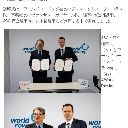
調印式は、ワールドローイング会長のジャン・クリストフ・ロラン
氏、事務総長のヴァンサン・ガイヤール氏、理事の細淵雅邦氏、
JSC 芦立理事長、久木留理事らが列席する中で実施しました。
JSC・芦立
理事長
（左）とワ
ールドロー
イング・ロ
ラン会長
（右）
©World
Rowing