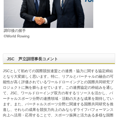
調印後の握手
©World Rowing
JSC 芦立訓理事長コメント
JSCとして初めての国際競技連盟との連携・協力に関する協定締結
となり大変嬉しく思います。特に、リアルとバーチャルの融合の可
能性が高く評価されているワールドローイングとの国際共同研究プ
ロジェクトに胸を膨らませています。この連携協定の枠組みを通し
て、JSC、ワールドローイング双方の有するリソースを活かし、バ
ーチャルスポーツ分野の連携領域・活動の大きな成果を期待してい
ます。また、バーチャルスポーツ分野に関連する国際共同研究を推
進し、それらの成果を競技力向上のみならずライフパフォーマンス
向上へ活用・応用することで、スポーツ振興と活力ある多様な国際