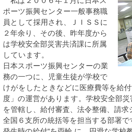
私は２００６年１月に日本ス
ポーツ振興センター一般事務職
員として採用され、ＪＩＳＳに
２年余り、その後、昨年度から
は学校安全部災害共済課に所属
しています。
日本スポーツ振興センターの業
務の一つに、児童生徒が学校で
けがをしたときなどに医療費等を給付
度」の運営があります。学校安全部災
を管轄し、給付審査、法令整備、請求
全国６支所の統括等を担当する部署です
発生時の給付”を両輪 に、円滑な学校