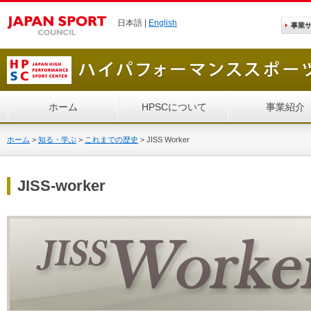
日本語 |
English
事業
ホーム
HPSCについて
事業紹介
ホーム
>
知る・学ぶ
>
これまでの歴史
>
JISS Worker
JISS-worker