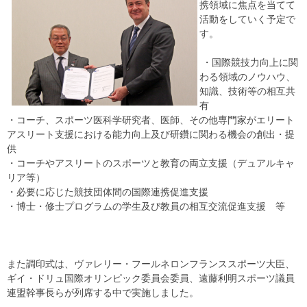
携領域に焦点を当てて
活動をしていく予定で
す。
・国際競技力向上に関
わる領域のノウハウ、
知識、技術等の相互共
有
・コーチ、スポーツ医科学研究者、医師、その他専門家がエリート
アスリート支援における能力向上及び研鑽に関わる機会の創出・提
供
・コーチやアスリートのスポーツと教育の両立支援（デュアルキャ
リア等）
・必要に応じた競技団体間の国際連携促進支援
・博士・修士プログラムの学生及び教員の相互交流促進支援 等
また調印式は、ヴァレリー・フールネロンフランススポーツ大臣、
ギイ・ドリュ国際オリンピック委員会委員、遠藤利明スポーツ議員
連盟幹事長らが列席する中で実施しました。