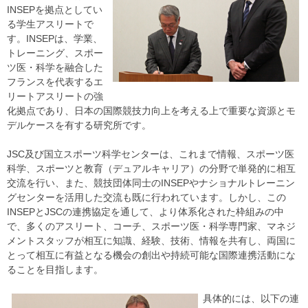
INSEPを拠点としてい
る学生アスリートで
す。INSEPは、学業、
トレーニング、スポー
ツ医・科学を融合した
フランスを代表するエ
リートアスリートの強
化拠点であり、日本の国際競技力向上を考える上で重要な資源とモ
デルケースを有する研究所です。
JSC及び国立スポーツ科学センターは、これまで情報、スポーツ医
科学、スポーツと教育（デュアルキャリア）の分野で単発的に相互
交流を行い、また、競技団体同士のINSEPやナショナルトレーニン
グセンターを活用した交流も既に行われています。しかし、この
INSEPとJSCの連携協定を通して、より体系化された枠組みの中
で、多くのアスリート、コーチ、スポーツ医・科学専門家、マネジ
メントスタッフが相互に知識、経験、技術、情報を共有し、両国に
とって相互に有益となる機会の創出や持続可能な国際連携活動にな
ることを目指します。
具体的には、以下の連