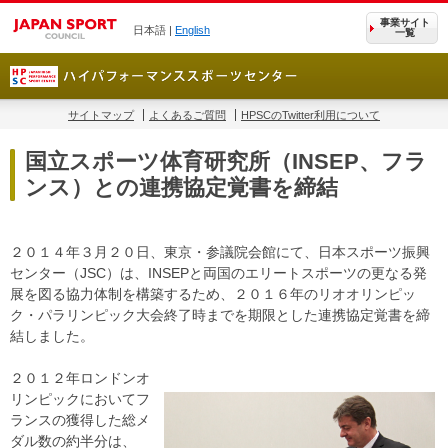
事業サイト
日本語 |
English
一覧
サイトマップ
よくあるご質問
HPSCのTwitter利用について
国立スポーツ体育研究所（INSEP、フラ
ンス）との連携協定覚書を締結
２０１４年３月２０日、東京・参議院会館にて、日本スポーツ振興
センター（JSC）は、INSEPと両国のエリートスポーツの更なる発
展を図る協力体制を構築するため、２０１６年のリオオリンピッ
ク・パラリンピック大会終了時までを期限とした連携協定覚書を締
結しました。
２０１２年ロンドンオ
リンピックにおいてフ
ランスの獲得した総メ
ダル数の約半分は、