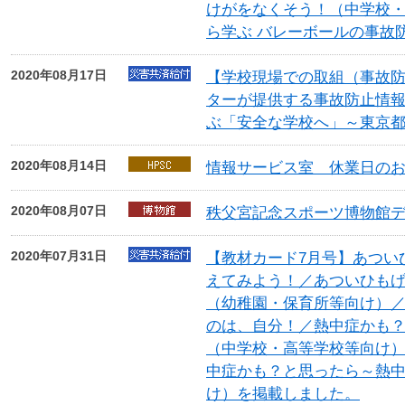
けがをなくそう！（中学校
ら学ぶ バレーボールの事故
2020年08月17日
【学校現場での取組（事故
ターが提供する事故防止情
ぶ「安全な学校へ」～東京
2020年08月14日
情報サービス室 休業日の
2020年08月07日
秩父宮記念スポーツ博物館
2020年07月31日
【教材カード7月号】あつい
えてみよう！／あついひも
（幼稚園・保育所等向け）／
のは、自分！／熱中症かも
（中学校・高等学校等向け
中症かも？と思ったら～熱
け）を掲載しました。