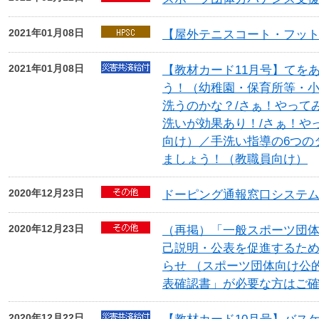
2021年01月08日
【屋外テニスコート・フッ
2021年01月08日
【教材カード11月号】てを
う！（幼稚園・保育所等・
洗うのかな？/さぁ！やって
洗いが効果あり！/さぁ！や
向け）／手洗い指導の6つの
ましょう！（教職員向け）
2020年12月23日
ドーピング通報窓口システ
2020年12月23日
（再掲）「一般スポーツ団
己説明・公表を促進するた
らせ （スポーツ団体向け公
表確認書」が必要な方はご
2020年12月22日