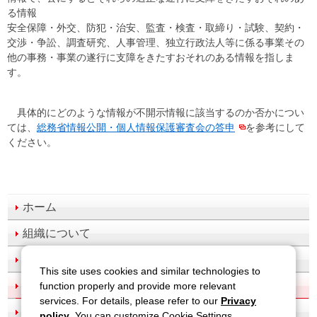
る情報
安全保障・外交、防犯・治安、監査・検査・取締り・試験、契約・
交渉・争訟、調査研究、人事管理、独立行政法人等に係る事業その
他の事務・事業の遂行に支障をきたすおそれのある情報を指しま
す。
具体的にどのような情報が不開示情報に該当するのか否かについ
ては、
総務省情報公開・個人情報保護審査会の答申
を参考にして
ください。
ホーム
組織について
業務紹介
This site uses cookies and similar technologies to
情報公開
function properly and provide more relevant
services. For details, please refer to our
Privacy
調達情報
policy
. You can customize Cookie Settings.