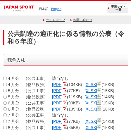
事業サイト
日本語 |
English
一覧
サイトマップ
お問い合わせ
公共調達の適正化に係る情報の公表（令
和６年度）
競争入札
〇４月分 （公共工事） 該当なし
〇４月分 （物品役務）
[PDF]
(104KB)
[XLSX]
(15KB)
〇５月分 （公共工事）
[PDF]
(77KB)
[XLSX]
(15KB)
〇５月分 （物品役務）
[PDF]
(119KB)
[XLSX]
(14KB)
〇６月分 （公共工事）
[PDF]
(90KB)
[XLSX]
(15KB)
〇６月分 （物品役務）
[PDF]
(139KB)
[XLSX]
(16KB)
〇７月分 （公共工事） 該当なし
〇７月分 （物品役務）
[PDF]
(77KB)
[XLSX]
(14KB)
〇８月分 （公共工事）
[PDF]
(85KB)
[XLSX]
(15KB)