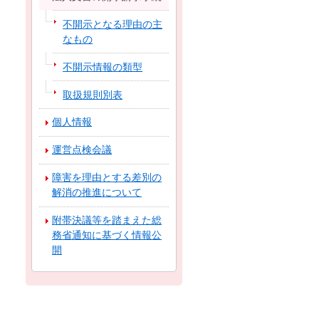
不開示となる理由の主
なもの
不開示情報の類型
取扱規則別表
個人情報
運営点検会議
障害を理由とする差別の
解消の推進について
附帯決議等を踏まえた総
務省通知に基づく情報公
開