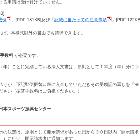
よる申請は受け付けていません。
B]
載例
」[PDF:131KB]及び「
記載に当たっての注意事項
」[PDF:122KB
れば、本様式以外の書面でも請求できます。
の手数料
が必要です。
（年）ごとに完結している法人文書は、原則として１年度（年）分につ
払うか、下記郵便振替口座に入金していただきその受領証の写しを「法
ださい（振替手数料はご負担ください。）
人日本スポーツ振興センター
示の決定は、原則として開示請求があった日から３０日以内（開示請求
。）に行い、開示請求者に通知します。