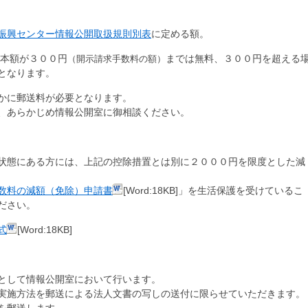
振興センター情報公開取扱規則別表
に定める額。
基本額が３００円
までは無料、３００円を超える
（開示請求手数料の額）
となります。
かに郵送料が必要となります。
、あらかじめ情報公開室に御相談ください。
状態にある方には、上記の控除措置とは別に２０００円を限度とした減
数料の減額（免除）申請書
[Word:18KB]」を生活保護を受けているこ
ださい。
式
[Word:18KB]
として情報公開室において行います。
実施方法を郵送による法人文書の写しの送付に限らせていただきます。
を郵送します。