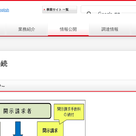
nglish
事業サイト
一覧
業務紹介
情報公開
調達情報
手続
で～