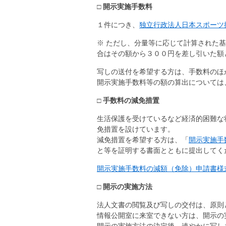
□ 開示実施手数料
１件につき、
独立行政法人日本スポーツ
※ ただし、分量等に応じて計算された
合はその額から３００円を差し引いた額
写しの送付を希望する方は、手数料のほ
開示実施手数料等の額の算出については
□ 手数料の減免措置
生活保護を受けているなど経済的困難な
免措置を設けています。
減免措置を希望する方は、「
開示実施手
と等を証明する書面とともに提出してく
開示実施手数料の減額（免除）申請書様
□ 開示の実施方法
法人文書の閲覧及び写しの交付は、原則
情報公開室に来室できない方は、開示の
開示の実施方法の決定後、速やかに写し