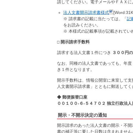
請してください。電子メールやＦＡＸに
法人文書開示請求書様式
[Word:31K
※ 請求書の記載に当たっては、「
記
をお読みください。
※ 本様式の記載事項が記載されてい
□ 開示請求手数料
請求する法人文書１件につき
３００円
なお、同種の法人文書であっても、年度
き１件となります。
開示手数料は、情報公開室に来室して支
人文書開示請求書」とともに郵送してく
◆ 郵便振替口座
００１００-６-５４７０２ 独立行政法
開示・不開示決定の通知
開示請求のあった法人文書の開示・不開
書の補正等に要した日数は含まれません