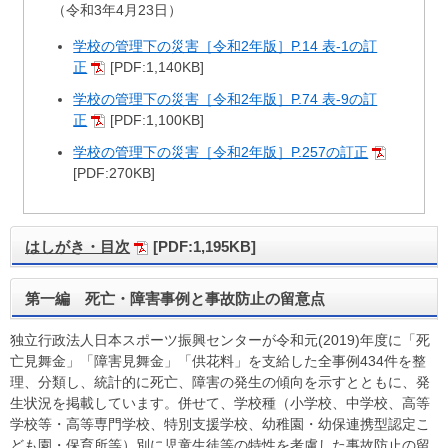
（令和3年4月23日）
学校の管理下の災害［令和2年版］P.14 表-1の訂
正
[PDF:1,140KB]
学校の管理下の災害［令和2年版］P.74 表-9の訂
正
[PDF:1,100KB]
学校の管理下の災害［令和2年版］P.257の訂正
[PDF:270KB]
はしがき・目次
[PDF:1,195KB]
第一編 死亡・障害事例と事故防止の留意点
独立行政法人日本スポーツ振興センターが令和元(2019)年度に「死
亡見舞金」「障害見舞金」「供花料」を支給した全事例434件を整
理、分類し、統計的に死亡、障害の発生の傾向を示すとともに、発
生状況を掲載しています。併せて、学校種（小学校、中学校、高等
学校等・高等専門学校、特別支援学校、幼稚園・幼保連携型認定こ
ども園・保育所等）別に児童生徒等の特性を考慮した事故防止の留