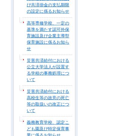
び共済掛金の支払期限
の設定に係るお知らせ
高等専修学校、一定の
基準を満たす認可外保
育施設及び企業主導型
保育施設に係るお知ら
せ
災害共済給付における
公立大学法人が設置す
る学校の事務処理につ
いて
災害共済給付における
高校生等の故意の死亡
等の取扱いの改正につ
いて
義務教育学校、認定こ
ども園及び特定保育事
業に係るお知らせ