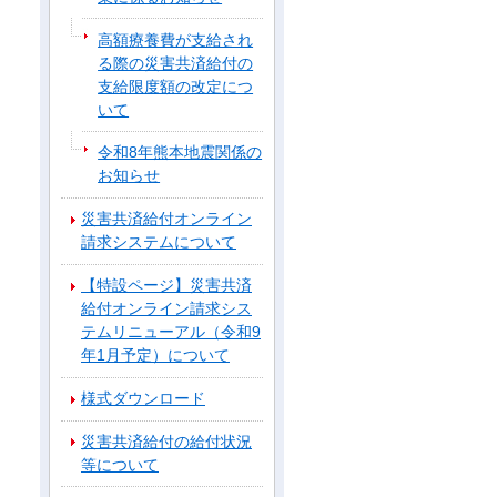
高額療養費が支給され
る際の災害共済給付の
支給限度額の改定につ
いて
令和8年熊本地震関係の
お知らせ
災害共済給付オンライン
請求システムについて
【特設ページ】災害共済
給付オンライン請求シス
テムリニューアル（令和9
年1月予定）について
様式ダウンロード
災害共済給付の給付状況
等について