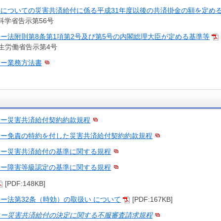
についての災害共済給付に係る平成31年度以後の共済掛金の額を定め
文部科学省告示第56号
ー法附則第8条第1項第2号及び第5号の内閣総理大臣が定める基準等
・厚生労働省告示第4号
ター業務方法書
ター災害共済給付契約約款規程
ター免責の特約を付した災害共済給付契約約款規程
ター災害共済給付の基準に関する規程
ター障害等級認定の基準に関する規程
[PDF:148KB]
ー法第32条（時効）の取扱い について
[PDF:167KB]
ター災害共済給付の決定に関する不服審査請求規程