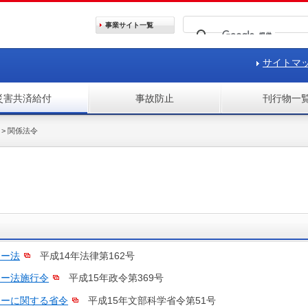
事業サイト
一覧
サイトマ
災害共済給付
事故防止
刊行物一
>
関係法令
ター法
平成14年法律第162号
ター法施行令
平成15年政令第369号
ターに関する省令
平成15年文部科学省令第51号