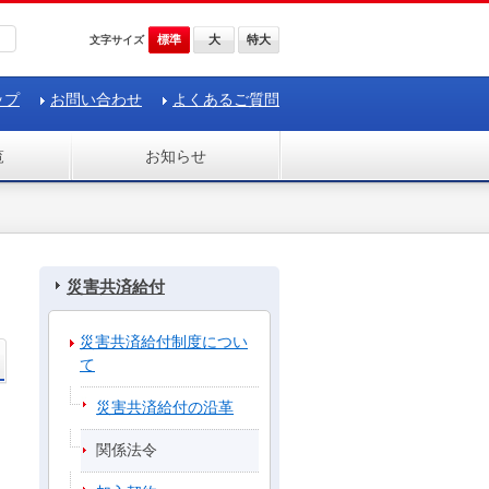
標準
大
特大
文字サイズ
ップ
お問い合わせ
よくあるご質問
覧
お知らせ
災害共済給付
災害共済給付制度につい
て
災害共済給付の沿革
関係法令