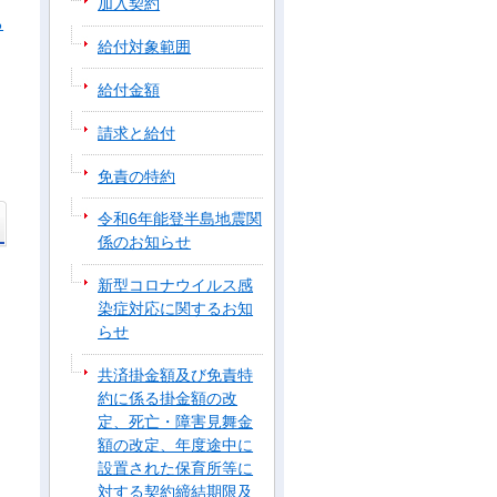
加入契約
る
給付対象範囲
給付金額
請求と給付
免責の特約
令和6年能登半島地震関
係のお知らせ
新型コロナウイルス感
染症対応に関するお知
らせ
共済掛金額及び免責特
約に係る掛金額の改
定、死亡・障害見舞金
額の改定、年度途中に
設置された保育所等に
対する契約締結期限及