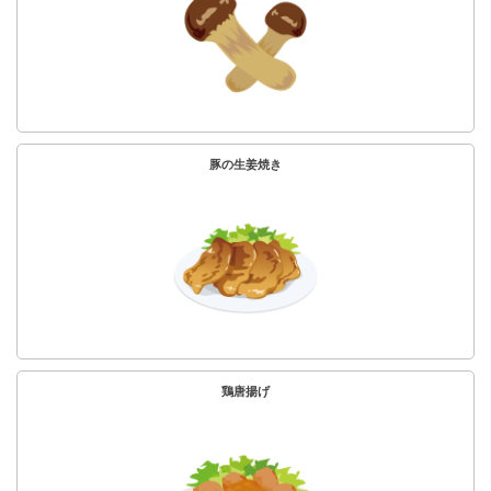
豚の生姜焼き
鶏唐揚げ