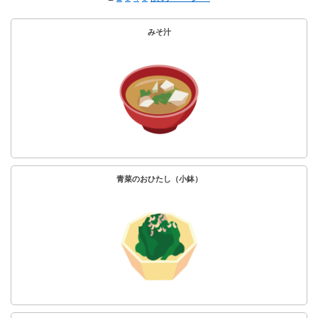
みそ汁
青菜のおひたし（小鉢）