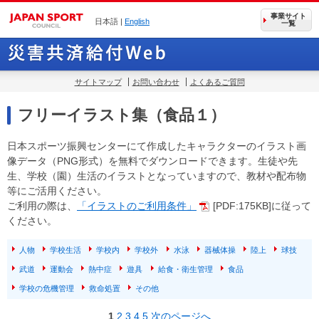
事業サイト
日本語 |
English
一覧
サイトマップ
お問い合わせ
よくあるご質問
フリーイラスト集（食品１）
日本スポーツ振興センターにて作成したキャラクターのイラスト画
像データ（PNG形式）を無料でダウンロードできます。生徒や先
生、学校（園）生活のイラストとなっていますので、教材や配布物
等にご活用ください。
ご利用の際は、
「イラストのご利用条件」
[PDF:175KB]に従って
ください。
人物
学校生活
学校内
学校外
水泳
器械体操
陸上
球技
武道
運動会
熱中症
遊具
給食・衛生管理
食品
学校の危機管理
救命処置
その他
1
2
3
4
5
次のページへ