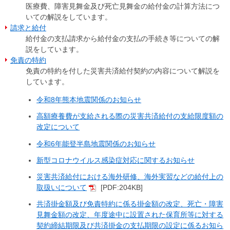
医療費、障害見舞金及び死亡見舞金の給付金の計算方法につ
いての解説をしています。
請求と給付
給付金の支払請求から給付金の支払の手続き等についての解
説をしています。
免責の特約
免責の特約を付した災害共済給付契約の内容について解説を
しています。
令和8年熊本地震関係のお知らせ
高額療養費が支給される際の災害共済給付の支給限度額の
改定について
令和6年能登半島地震関係のお知らせ
新型コロナウイルス感染症対応に関するお知らせ
災害共済給付における海外研修、海外実習などの給付上の
取扱いについて
[PDF:204KB]
共済掛金額及び免責特約に係る掛金額の改定、死亡・障害
見舞金額の改定、年度途中に設置された保育所等に対する
契約締結期限及び共済掛金の支払期限の設定に係るお知ら