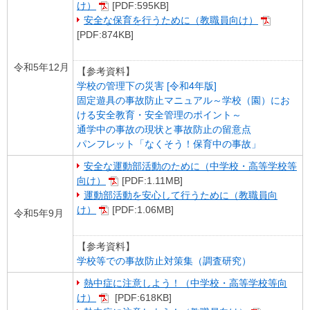
け）
[PDF:595KB]
安全な保育を行うために（教職員向け）
[PDF:874KB]
令和5年12月
【参考資料】
学校の管理下の災害 [令和4年版]
固定遊具の事故防止マニュアル～学校（園）にお
ける安全教育・安全管理のポイント～
通学中の事故の現状と事故防止の留意点
パンフレット「なくそう！保育中の事故」
安全な運動部活動のために（中学校・高等学校等
向け）
[PDF:1.11MB]
運動部活動を安心して行うために（教職員向
け）
[PDF:1.06MB]
令和5年9月
【参考資料】
学校等での事故防止対策集（調査研究）
熱中症に注意しよう！（中学校・高等学校等向
け）
[
PDF:618KB
]