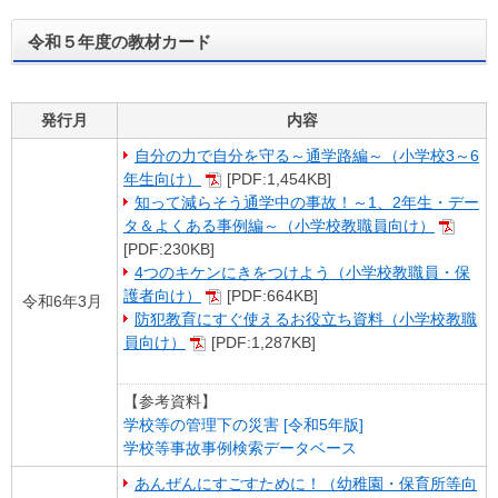
令和５年度の教材カード
発行月
内容
自分の力で自分を守る～通学路編～（小学校3～6
年生向け）
[PDF:1,454KB]
知って減らそう通学中の事故！～1、2年生・デー
タ＆よくある事例編～（小学校教職員向け）
[PDF:230KB]
4つのキケンにきをつけよう（小学校教職員・保
護者向け）
[PDF:664KB]
令和6年3月
防犯教育にすぐ使えるお役立ち資料（小学校教職
員向け）
[PDF:1,287KB]
【参考資料】
学校等の管理下の災害 [令和5年版]
学校等事故事例検索データベース
あんぜんにすごすために！（幼稚園・保育所等向