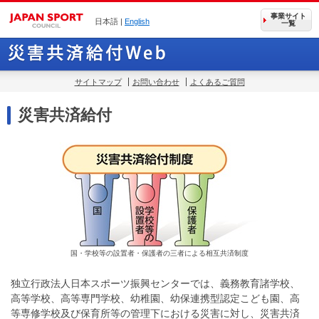
事業サイト
日本語 |
English
一覧
サイトマップ
お問い合わせ
よくあるご質問
災害共済給付
国・学校等の設置者・保護者の三者による相互共済制度
独立行政法人日本スポーツ振興センターでは、義務教育諸学校、
高等学校、高等専門学校、幼稚園、幼保連携型認定こども園、高
等専修学校及び保育所等の管理下における災害に対し、災害共済