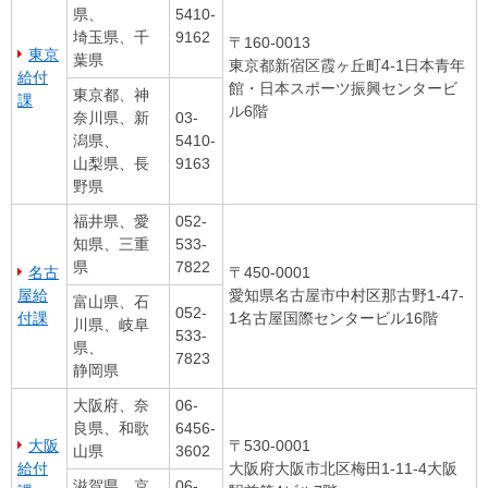
県、
5410-
埼玉県、千
9162
〒160-0013
東京
葉県
東京都新宿区霞ヶ丘町4-1日本青年
給付
館・日本スポーツ振興センタービ
東京都、神
課
ル6階
奈川県、新
03-
潟県、
5410-
山梨県、長
9163
野県
福井県、愛
052-
知県、三重
533-
県
7822
名古
〒450-0001
屋給
愛知県名古屋市中村区那古野1-47-
富山県、石
052-
付課
1名古屋国際センタービル16階
川県、岐阜
533-
県、
7823
静岡県
大阪府、奈
06-
良県、和歌
6456-
大阪
〒530-0001
山県
3602
給付
大阪府大阪市北区梅田1-11-4大阪
滋賀県、京
06-