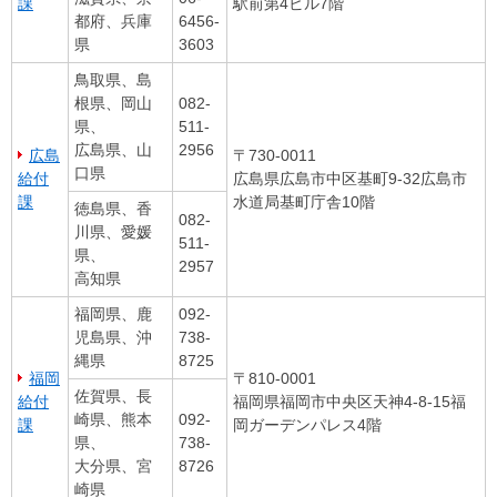
課
駅前第4ビル7階
都府、兵庫
6456-
県
3603
鳥取県、島
根県、岡山
082-
県、
511-
広島県、山
2956
広島
〒730-0011
口県
給付
広島県広島市中区基町9-32広島市
課
水道局基町庁舎10階
徳島県、香
082-
川県、愛媛
511-
県、
2957
高知県
福岡県、鹿
092-
児島県、沖
738-
縄県
8725
福岡
〒810-0001
佐賀県、長
給付
福岡県福岡市中央区天神4-8-15福
崎県、熊本
092-
課
岡ガーデンパレス4階
県、
738-
大分県、宮
8726
崎県