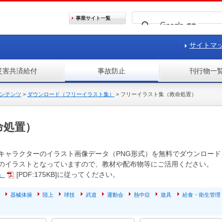
事業サイト
一覧
サイトマ
災害共済給付
事故防止
刊行物一
ンテンツ
>
ダウンロード（フリーイラスト集）
>
フリーイラスト集（救命処置）
命処置）
キャラクターのイラスト画像データ（PNG形式）を無料でダウンロード
のイラストとなっていますので、教材や配布物等にご活用ください。
」
[PDF:175KB]に従ってください。
器械体操
陸上
球技
武道
運動会
熱中症
遊具
給食・衛生管理
他