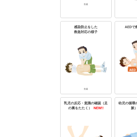
生徒
感染防止をした
AED
救急対応の様子
生徒
乳児の反応・意識の確認（足
幼児の循環
の裏をたたく）
NEW!!
脈