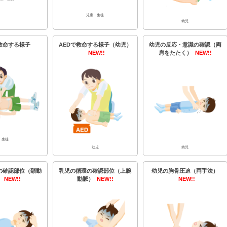
児童・生徒
幼児
で救命する様子
AEDで救命する様子（幼児）
幼児の反応・意識の確認（両
NEW!!
肩をたたく）
NEW!!
生徒
幼児
幼児
の確認部位（頚動
乳児の循環の確認部位（上腕
幼児の胸骨圧迫（両手法）
）
NEW!!
動脈）
NEW!!
NEW!!