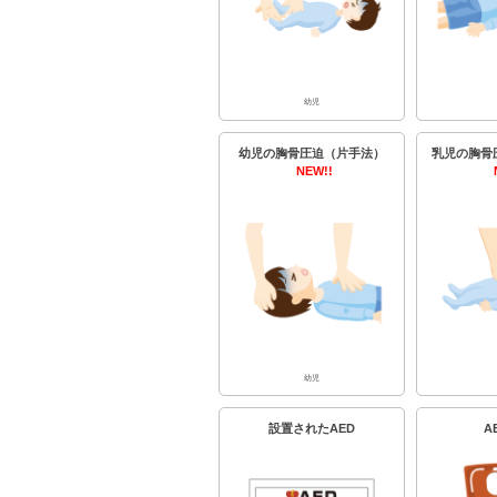
幼児
幼児の胸骨圧迫（片手法）
乳児の胸骨
NEW!!
幼児
設置されたAED
A