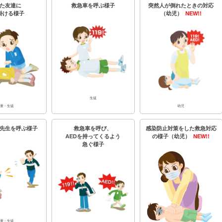
た友達に
救急車を呼ぶ様子
突然人が倒れたときの対応
掛ける様子
（幼児）
NEW!!
生徒
童・生徒
幼児
先生を呼ぶ様子
救急車を呼び、
感染防止対策をした救急対応
AEDを持ってくるよう
の様子（幼児）
NEW!!
急ぐ様子
童・生徒