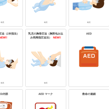
幼児
幼児
幼児
圧迫（2本指法）
乳児の胸骨圧迫（胸郭包み込
AED
NEW!!
み両拇指圧迫法）
NEW!!
幼児
幼児
ED内部
AED マーク
救命の連鎖