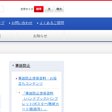
標準
大
特大
文字サイズ
ップ
お問い合わせ
よくあるご質問
覧
お知らせ
事故防止
事故防止啓発資料・お役
立ちコンテンツ
『事故防止啓発資料
（ハンドブック/パンフ
レット/ポスター/教材カ
ード/動画等）』