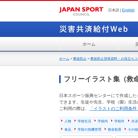
日本語 |
English
ホーム
ホーム
>
事故防止
>
事故防止啓発資料・お役立ちコ
フリーイラスト集（救
日本スポーツ振興センターにて作成した
できます。生徒や先生、学校（園）生活
ご利用の際は、
「イラストのご利用条件
人物
学校生活
学校内
学校外
水泳
食品
学校の危機管理
救命処置
その