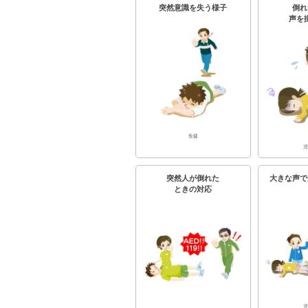
突然意識を失う様子
倒れ
声を
生徒
児
突然人が倒れた
大きな声で
ときの対応
児