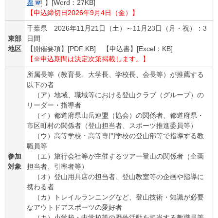
票
】[Word：27KB]
【申込締切日2026年9月4日（金）】
千葉県 2026年11月21日（土）～11月23日（月・祝）：3
東部
日間
地区
【開催要項】[PDF:KB] 【申込書】[Excel：KB]
【※
申込期間は決定次第掲載します。
】
所属長等（教育長、大学長、学校長、会長等）が推薦する
以下の者
（ア）地域、職域等における登山クラブ（グループ）の
リーダー・指導者
（イ）都道府県山岳連盟（協会）の関係者、都道府県・
市区町村の関係者（登山担当者、スポーツ推進委員等）
（ウ）高等学校・高等専門学校の登山部等で指導する教
職員等
参加
（エ）旅行会社等が主催するツアー登山の関係者（企画
対象
担当者、引率者等）
（オ）登山用具店の担当者、登山教室等の企画や指導に
携わる者
（カ）トレイルランニングなど、登山技術・知識が必要
なアウトドアスポーツの愛好者
（キ）小学校・中学校等の野外活動を担当する教職員等