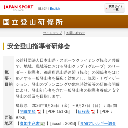
事業サイト
日本語 |
English
一覧
サイトマップ
お問い合わせ
安全登山指導者研修会
公益社団法人日本山岳・スポーツクライミング協会と共催
で、地域、職域等における登山クラブ（グループ）のリー
概
ダー・指導者、都道府県山岳連盟（協会）の関係者をはじ
要・
めとする一般登山者を幅広く対象とし、読図・ナヴィゲー
目的
ション、登山のプランニングや危急時対策等の研修会開催
により、登山初心者を含む一般登山者の指導者養成と安全
登山の普及を目指します。
鳥取県 2026年9月25日（金）～9月27日（日）：3日間
【
開催要項
】[PDF:151KB] 【
日程表
】[PDF：
西部
97KB]
地区
【
参加申込書
】[Excel：20KB]【
食物アレルギー調査