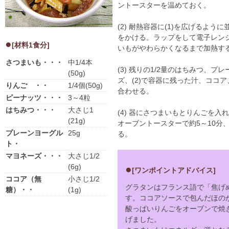
ントースターを温めておく。
(2) 耐熱容器に(1)を広げるよう
をかける。ラップをして電子レンジ
[材料1食分]
いもがやわらかくなるまで加熱す
さつまいも・・・
中1/4本
(3) 残りの1/2量のはちみつ、
(50g)
ズ、(2)で容器に残った汁、ココ
りんご ・・
1/4個(50g)
合わせる。
ピーナッツ・・・
3～4粒
はちみつ・・・
大さじ1
(4) 器にさつまいもとりんごを入
(21g)
オーブントースターで約5～10分
プレーンヨーグル
25g
る。
ト・
マヨネーズ・・・
大さじ1/2
(6g)
[ワンポイントアドバイス]
ココア（無
小さじ1/2
グラタンはフランス語で「焦げ
糖）・・
(1g)
す。ココアソースで包んだほの
酸っぱいりんごをオーブンで焼
げました。