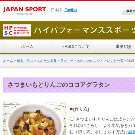
日本語 |
English
事業
ホーム
HPSCについて
事業紹介
ホーム
>
知る・学ぶ
>
スポーツ栄養
>
アスリートのわいわいレシピ
>
レシピ一覧
>
詳細
さつまいもとりんごのココアグラタン
[作り方]
(1) さつまいもとりんごは皮を
ぞれ水にさらし、よく水気をきっ
む（切り方、水にさらす方法は
調