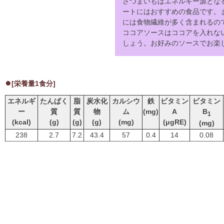
さつまいもはエネルギー源とな
ートにはおすすめの食品です。
には食物繊維が多く含まれるの
ココアソースはココアを入れな
しょう。お好みのソースでお楽
[栄養量1食分]
エネルギ
たんぱく
脂
炭水化
カルシウ
鉄
ビタミン
ビタミン
ー
質
質
物
ム
(mg)
A
B
1
(kcal)
(g)
(g)
(g)
(mg)
(μgRE)
(mg)
238
2.7
7.2
43.4
57
0.4
14
0.08