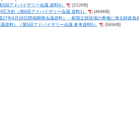
第5回アドバイザリー会議 資料4）
[212KB]
対応方針（第6回アドバイザリー会議 資料1）
[469KB]
成27年8月28日関係閣僚会議資料）・新国立競技場の整備に係る財政負
会議資料）（第5回アドバイザリー会議 参考資料5）
[565KB]