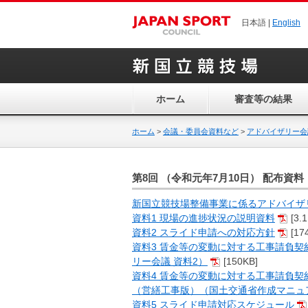
日本語 |
English
ホーム
審査等の結果
ホーム
>
会議・委員会資料など
>
アドバイザリー会
第8回 （令和元年7月10日） 配布資料
新国立競技場整備事業に係るアドバイザ
資料1 現場の進捗状況の説明資料
[3.
資料2 スライド申請への対応方針
[17
資料3 賃金等の変動に対する工事請負契
リー会議 資料2）
[150KB]
資料4 賃金等の変動に対する工事請負契
（営繕工事版）（国土交通省作成マニュア
資料5 スライド申請対応スケジュール