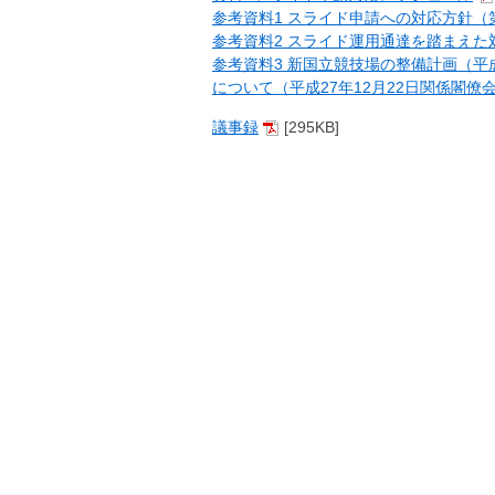
参考資料1 スライド申請への対応方針（
参考資料2 スライド運用通達を踏まえた
参考資料3 新国立競技場の整備計画（平
について（平成27年12月22日関係閣僚
議事録
[295KB]