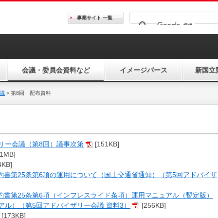
事業サイト
一覧
会議・委員会資料など
イメージパース
新国立
議
>
第8回 配布資料
リー会議（第8回）議事次第
[151KB]
11MB]
4KB]
約書第25条第6項の運用について（国土交通省通知）（第5回アドバイザ
約書第25条第6項（インフレスライド条項）運用マニュアル（暫定版）
ル）（第5回アドバイザリー会議 資料3）
[256KB]
[173KB]