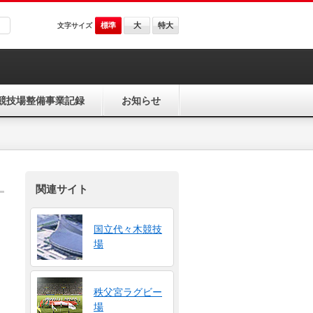
標準
大
特大
文字サイズ
競技場整備事業記録
お知らせ
関連サイト
国立代々木競技
場
秩父宮ラグビー
場