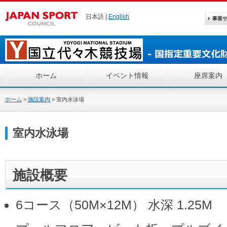
日本語 |
English
事業
ホーム
イベント情報
座席案内
ホーム
>
施設案内
>
室内水泳場
室内水泳場
施設概要
6コース（50M×12M） 水深 1.25M