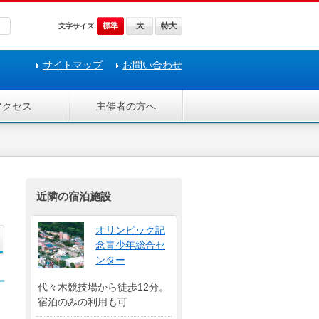
標準
大
特大
文字サイズ
サイトマップ
お問い合わせ
アクセス
主催者の方へ
近隣の宿泊施設
オリンピック記
念青少年総合セ
ンター
代々木競技場から徒歩12分。
宿泊のみの利用も可