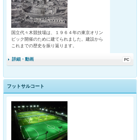
トサ
トサ
ル・
ル・
クリ
クリ
ニッ
ニッ
ク
ク
国立代々木競技場は、１９６４年の東京オリン
ピック開催のために建てられました。建設から
これまでの歴史を振り返ります。
詳細・動画
フットサルコート