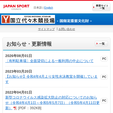
事業サイト
日本語 |
English
一覧
サイトマップ
お問い合わせ
お知らせ・更新情報
2026年08月01日
〔有料駐車場〕全面貸切による一般利用の中止について
2023年03月20日
【お知らせ】令和4年4月より女性水泳教室を開催していま
す
2022年04月01日
新型コロナウイルス感染拡大防止の対応についてのお知ら
せ（令和4年4月1日～令和5年5月7日）（令和5年4月11日更
新）
[PDF：392KB]