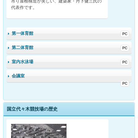
吊り屋根構造が美しい、建築家・丹下健三氏の
代表作です。
施設
施設
施設
案内
案内
案内
第一体育館
フッ
フッ
フッ
トサ
トサ
トサ
ル大
ル大
ル大
第二体育館
会
会
会
フッ
フッ
フッ
のご
のご
のご
トボ
トボ
トボ
案内
案内
案内
室内水泳場
ール
ール
ール
スク
スク
スク
個人
個人
個人
ール
ール
ール
フッ
フッ
フッ
会議室
トサ
トサ
トサ
ル・
ル・
ル・
施設
施設
クリ
クリ
クリ
案内
案内
ニッ
ニッ
ニッ
ク
ク
ク
フッ
フッ
トサ
トサ
国立代々木競技場の歴史
ル大
ル大
会
会
フッ
フッ
のご
のご
トボ
トボ
案内
案内
ール
ール
スク
スク
個人
個人
ール
ール
フッ
フッ