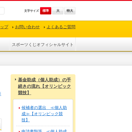
標準
大
特大
文字サイズ
ップ
お問い合わせ
よくあるご質問
スポーツくじオフィシャルサイト
基金助成（個人助成）の手
続きの流れ【オリンピック
競技】
等
候補者の選出 ≪個人助
成≫【オリンピック競
技】
申請書類等 ≪個人助成