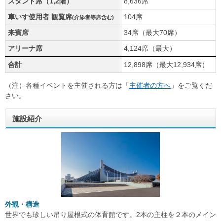
スタンド席（1,2階）
8,636席
​車いす使用者 観覧席
104席
(介添者等席含む)
来賓席
34席（最大70席）
アリーナ席
4,124席（最大）
合計
12,898席（最大12,934席）
（注）各種イベントを主催される方は「
主催者の方へ
」をご覧くだ
さい。
施設紹介
外観・構造
世界でも珍しい吊り屋根式の体育館です。2本の主柱を２本のメイン