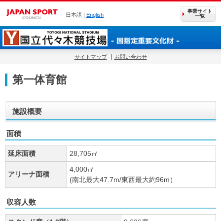
事業サイト
日本語 |
English
一覧
サイトマップ
お問い合わせ
第一体育館
施設概要
面積
延床面積
28,705㎡
4,000㎡
アリーナ面積
(南北最大47.7m/東西最大約96m）
収容人数