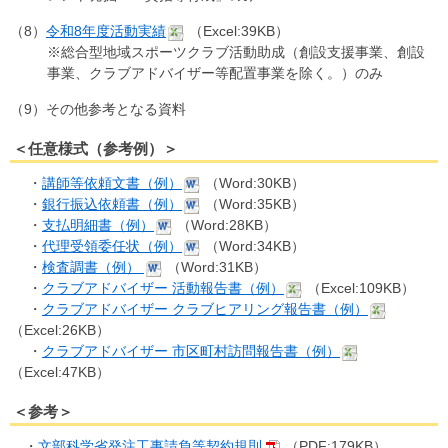
（8）
令和8年度活動実績
（Excel:39KB）
※総合型地域スポーツクラブ活動助成（創設支援事業、創設
事業、クラブアドバイザー等配置事業を除く。）のみ
（9）その他参考となる資料
＜任意様式（参考例）＞
・
講師等依頼文書（例）
（Word:30KB）
・
銀行振込依頼書（例）
（Word:35KB）
・
支払明細書（例）
（Word:28KB）
・
代理受領委任状（例）
（Word:34KB）
・
検査調書（例）
（Word:31KB）
・
クラブアドバイザー 活動報告書（例）
（Excel:109KB）
・
クラブアドバイザー クラブヒアリング報告書（例）
（Excel:26KB）
・
クラブアドバイザー 市区町村訪問報告書（例）
（Excel:47KB）
＜参考＞
・
文部科学省発注工事請負等契約規則
（PDF:179KB）