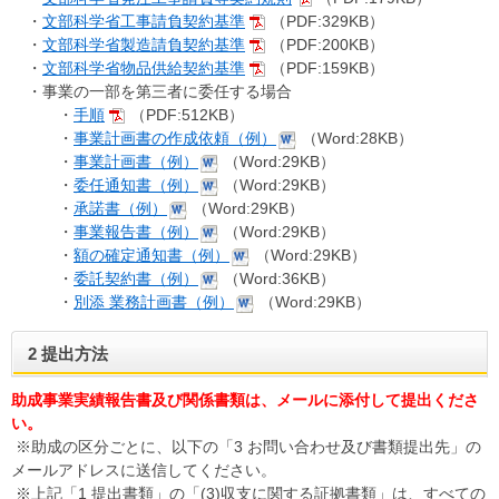
・
文部科学省工事請負契約基準
（PDF:329KB）
・
文部科学省製造請負契約基準
（PDF:200KB）
・
文部科学省物品供給契約基準
（PDF:159KB）
・事業の一部を第三者に委任する場合
・
手順
（PDF:512KB）
・
事業計画書の作成依頼（例）
（Word:28KB）
・
事業計画書（例）
（Word:29KB）
・
委任通知書（例）
（Word:29KB）
・
承諾書（例）
（Word:29KB）
・
事業報告書（例）
（Word:29KB）
・
額の確定通知書（例）
（Word:29KB）
・
委託契約書（例）
（Word:36KB）
・
別添 業務計画書（例）
（Word:29KB）
2 提出方法
助成事業実績報告書及び関係書類は、メールに添付して提出くださ
い。
※助成の区分ごとに、以下の「3 お問い合わせ及び書類提出先」の
メールアドレスに送信してください。
※上記「1 提出書類」の「(3)収支に関する証拠書類」は、すべての