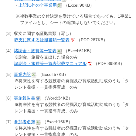
・
上記以外の全事業用
（Excel:90KB）
※複数事業の交付決定を受けている場合であっても、1事業1
ファイルとし、シートの追加はしないでください。
（3）収支に関する証拠書類（写し）
収支に関する証拠書類一覧表
（PDF:287KB）
（4）
諸謝金・旅費等一覧表
（Excel:61KB）
※謝金、旅費を支出した場合のみ
諸謝金・旅費等一覧表記載マニュアル
（PDF:898KB）
（5）
事業内訳
（Excel:57KB）
※将来性を有する競技者の発掘及び育成活動助成のうち「タ
レント発掘・一貫指導育成」のみ
（6）
実施報告書
（Word:34KB）
※将来性を有する競技者の発掘及び育成活動助成のうち「タ
レント発掘・一貫指導育成」のみ
（7）
参加者名簿
（Excel:16KB）
※将来性を有する競技者の発掘及び育成活動助成のうち「タ
レント発掘・一貫指導育成」のみ