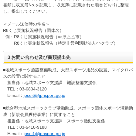
書類に収支簿No.を記載し、収支簿に記載された順番どおりに整理
し、提出してください。
＜メール送信時の件名＞
R8くじ実施状況報告（団体名）
例：R8くじ実施状況報告（○○県△△市）
R8くじ実施状況報告（特定非営利活動法人○○クラブ）
3 お問い合わせ及び書類提出先
■地域スポーツ施設整備助成、大型スポーツ用品の設置、マイクロバ
スの設置に関すること
担当係：地域スポーツ支援課 施設整備支援係
TEL：03-6804-3120
E-mail：
josei6@jpnsport.go.jp
■総合型地域スポーツクラブ活動助成、スポーツ団体スポーツ活動助
成（新規会員獲得事業）に関すること
担当係：地域スポーツ支援課 スポーツ活動支援係
TEL：03-5410-9188
E-mail：
josei1@jpnsport.go.jp