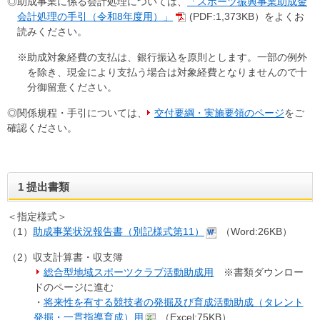
◎助成事業に係る会計処理については、
「スポーツ振興事業助成金
会計処理の手引（令和8年度用）」
(PDF:1,373KB）をよくお
読みください。
※助成対象経費の支払は、銀行振込を原則とします。一部の例外
を除き、現金により支払う場合は対象経費となりませんので十
分御留意ください。
◎関係規程・手引については、
交付要綱・実施要領のページ
をご
確認ください。
1 提出書類
＜指定様式＞
（1）
助成事業状況報告書（別記様式第11）
（Word:26KB）
（2）収支計算書・収支簿
総合型地域スポーツクラブ活動助成用
※書類ダウンロー
ドのページに進む
・
将来性を有する競技者の発掘及び育成活動助成（タレント
発掘・一貫指導育成）用
（Excel:75KB）