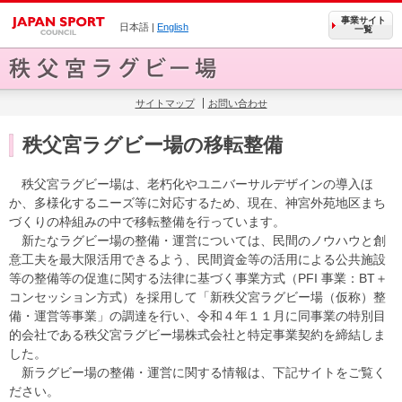
事業サイト
日本語 |
English
一覧
サイトマップ
お問い合わせ
秩父宮ラグビー場の移転整備
秩父宮ラグビー場は、老朽化やユニバーサルデザインの導入ほ
か、多様化するニーズ等に対応するため、現在、神宮外苑地区まち
づくりの枠組みの中で移転整備を行っています。
新たなラグビー場の整備・運営については、民間のノウハウと創
意工夫を最大限活用できるよう、民間資金等の活用による公共施設
等の整備等の促進に関する法律に基づく事業方式（PFI 事業：BT＋
コンセッション方式）を採用して「新秩父宮ラグビー場（仮称）整
備・運営等事業」の調達を行い、令和４年１１月に同事業の特別目
的会社である秩父宮ラグビー場株式会社と特定事業契約を締結しま
した。
新ラグビー場の整備・運営に関する情報は、下記サイトをご覧く
ださい。