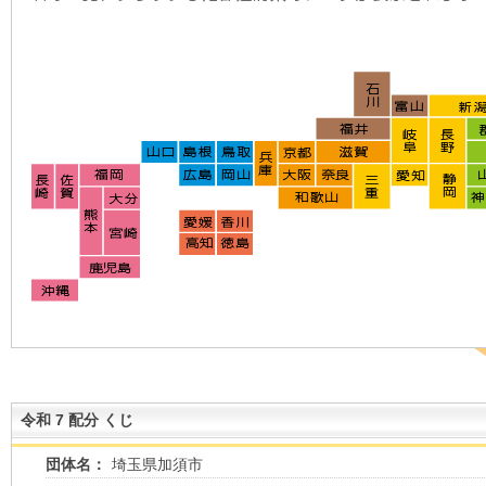
令和 7 配分 くじ
団体名：
埼玉県加須市