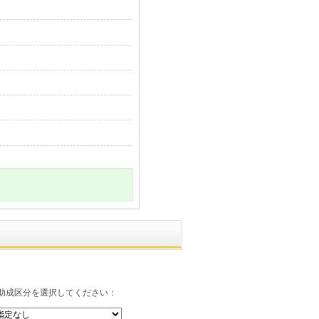
和東公園施設改修事業
周駅伝大会
徳スワローアカデミアクラブ
徳スワローアカデミアクラブ活動
徳スワローアカデミアクラブ
徳スワローアカデミアクラブクラ
設置事業
会
川市立塩焼小学校人工芝生化新設
助成区分を選択してください：