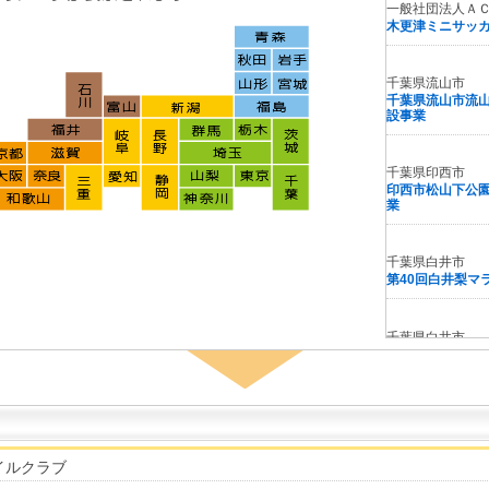
一般社団法人Ａ
木更津ミニサッ
千葉県流山市
千葉県流山市流
設事業
千葉県印西市
印西市松山下公
業
千葉県白井市
第40回白井梨マ
千葉県白井市
千葉県白井市白
設置事業
千葉県富里市
第４２回富里ス
イルクラブ