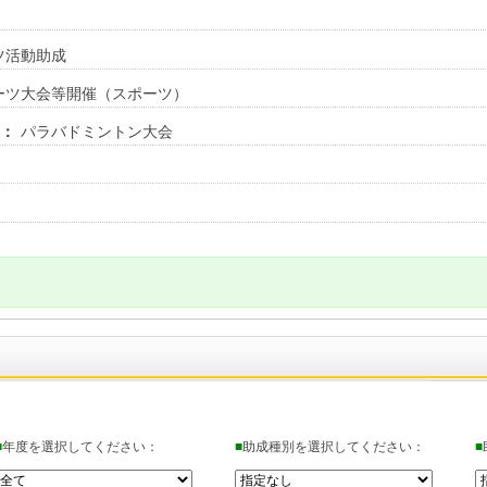
千葉県匝瑳市
千葉県匝瑳市平
ツ活動助成
千葉県長柄町
ーツ大会等開催（スポーツ）
第62回長柄町一
名：
パラバドミントン大会
一般社団法人行
一般社団法人行
基盤強化事業
一般社団法人行
一般社団法人行
ブマネージャー
千葉県千葉市
VNL2025千葉大
千葉県市川市
千葉県市川市市
事業
■
年度を選択してください：
■
助成種別を選択してください：
■