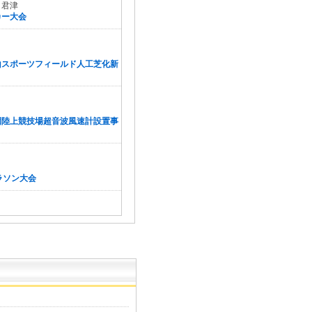
Ｃ君津
カー大会
山スポーツフィールド人工芝化新
園陸上競技場超音波風速計設置事
ラソン大会
井運動公園陸上競技場写真判定機
イカロードレース大会