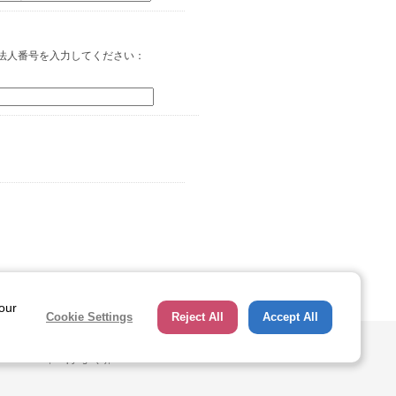
ーツ指導者養成講習会
法人番号を入力してください：
典公園テニスコート人工芝生化改
ッカー場グラウンド人工芝化新設
運動場屋外照明改修事業
かしわ2025
ページトップへ
 our
Cookie Settings
Reject All
Accept All
体育館トレッドミル設置事業
hts Reserved, Copyright(c), JAPAN SPORT COUNCIL