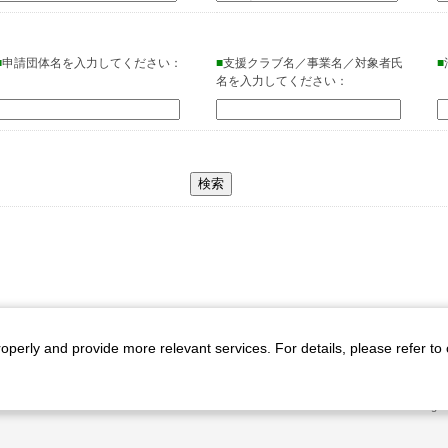
千葉県市川市
市川市公認スポ
■
申請団体名を入力してください：
■
支援クラブ名／事業名／対象者氏
■
名を入力してください：
千葉県船橋市
千葉県船橋市法
設事業
千葉県習志野市
習志野市秋津サ
事業
千葉県柏市
千葉県柏市塚崎
千葉県柏市
スポーツドリーム
roperly and provide more relevant services. For details, please refer to
千葉県柏市
ト
プライバシーポリシー
千葉県柏市沼南
All Rig