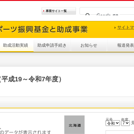
事業サイト
一覧
サイトマ
助成活動実績
助成申請手続き
お知らせ
報道発表
平成19～令和7年度）
元号
年度