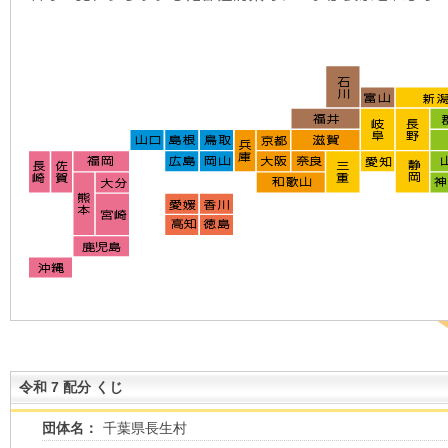
令和 7 配分 くじ
団体名：
千葉県長生村